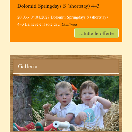
Dolomiti Springdays S (shortstay) 4=3
Dol
tay)
20.03.- 04.04.2027 Dolomiti Springdays S (shortstay)
05.12
4=3 La neve e il sole di ...
Continua
vacan
...tutte le offerte
Galleria