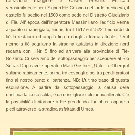
l’attrazione maggiore è Castel Presule. Edificato
verosimilmente per i Signori Fiè-Colonna nel tardo medioevo, il
castello fu scelto nel 1500 come sede del Distretto Giudiziario
di Fiè. All’ epoca dell’imperatore Massimiliano l’edificio venne
alquanto rimaneggiato, finchè, tra il 1517 e il 1522, Leonardi I di
fiè lo restaurò ed ampliò fino a dargli la forma attuale. Per il
ritorno a fiè seguiamo la stradina asfaltata in direzione nord
recanta con il Nr. 5 fino ad arrivare alla provinciale di Fiè-
Bolzano. Ci serviamo del sottopassaggio per scendere al Rio
Sciliar. Dopo aver superato i Masi Gostner-, Unter- e Obergrof
saliamo rapidamente, prima tra cespugli e poi tra pendii pratosi
fino al nostro punto di partenza. NB: L’ultimo tratto di questa
escursione. A partire dal sottopassaggio, a causa della
continua faticosa salita, è da consigliare solo ai più allenati. C’è
la possibilità di ritornare a Fiè prendendo l’autobus, oppure a
piedi attraverso la stradina asfaltata di Umes
.