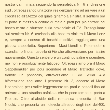
nostra camminata seguendo la segnaletica Nr. 6 in direzione
sud , oltrepassando una zona residenziale fino ad arrivare a un
crocifisso all’altezza del quale giriamo a sinistra. Il sentiero ora
ci porta in mezzo a colture di mele e prati per pio entrare nel
bosco misto e sbucare sulla provinciale di Fiè. Proseguiamo
sul sentiero Nr. 6 lasciando alla bnostra sinistra il Maso Lenz
e, sempre a ridosso di boschi e coltivi, raggiungiamo una
piccola cappelletta. Superiamo i Masi Liendl- e Peternoder e
scendiamo fino al ruscello di Fiè che attraversiamo per risalire
nuovamente. Questo sentiero è un continuo salire e scendere,
ma non è assolutamente faticoso. Oltrepassiamo ora il Maso
Seppelemüller per poui scendere al Maso Trafisöler dove,
tramite un ponticello, attraversiamo il Rio Sciliar. Alla
biforcazione seguiamo il percorso Nr. 3, accanto al Maso
Hochrainer, per risalire leggermente tra prati e pascoli fino ad
arrivare a una stradina asfaltata che in poco tempo ci porta a
Presule. Oltre all’abside della romantica chiesetta di San
Nicolò, che presenta un notevole affresco degli inizi del’400;