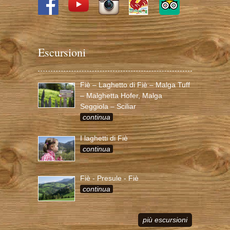
Escursioni
Fiè – Laghetto di Fiè – Malga Tuff
– Malghetta Hofer, Malga
Seggiola – Sciliar
continua
I laghetti di Fiè
continua
Fiè - Presule - Fiè
continua
più escursioni