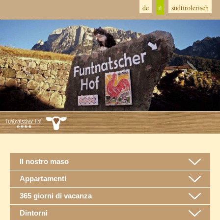
de
it
südtirolerisch
Il nostro maso
Appartamenti
365 giorni di vacanza
Dintorni