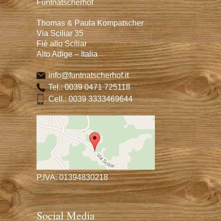
Funtnatscherhof
Thomas & Paula Kompatscher
Via Sciliar 35
Fiè allo Sciliar
Alto Adige – Italia
info@funtnatscherhof.it
Tel.:
0039 0471 725118
Cell.:
0039 3333469644
P.IVA: 01394830218
Social Media