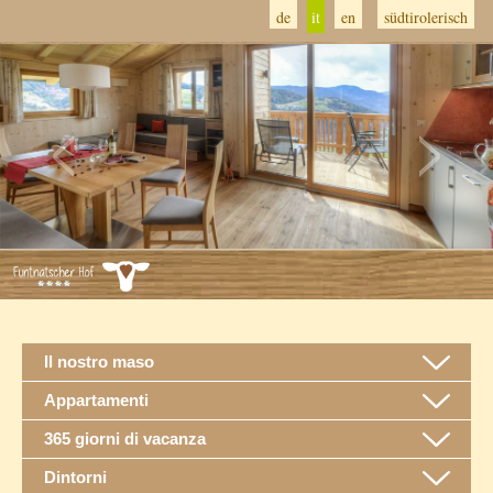
de
it
en
südtirolerisch
Il nostro maso
Appartamenti
365 giorni di vacanza
Dintorni