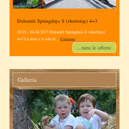
Dolomiti Springdays S (shortstay) 4=3
Dol
tay)
20.03.- 04.04.2027 Dolomiti Springdays S (shortstay)
05.12
4=3 La neve e il sole di ...
Continua
vacan
...tutte le offerte
Galleria