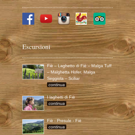
Escursioni
Fiè – Laghetto di Fiè – Malga Tuff
– Malghetta Hofer, Malga
Seggiola – Sciliar
continua
I laghetti di Fiè
continua
Fiè - Presule - Fiè
continua