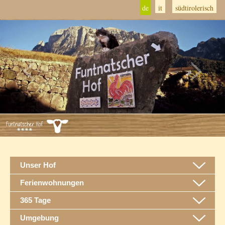
de
it
südtirolerisch
Unser Hof
Ferienwohnungen
365 Tage
Umgebung