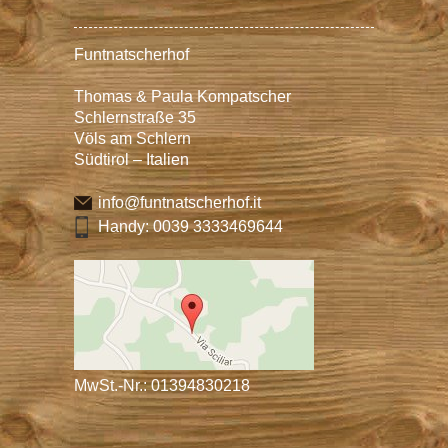
Funtnatscherhof
Thomas & Paula Kompatscher
Schlernstraße 35
Völs am Schlern
Südtirol – Italien
info@funtnatscherhof.it
Handy:
0039 3333469644
MwSt.-Nr.: 01394830218