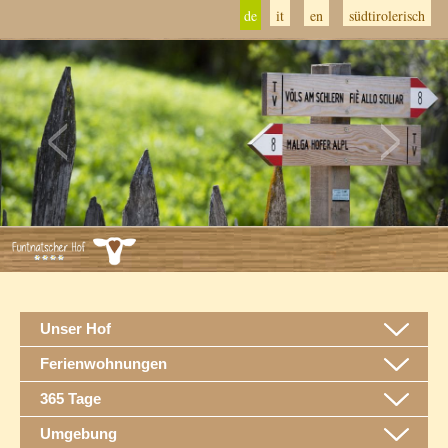
de
it
en
südtirolerisch
Unser Hof
Ferienwohnungen
365 Tage
Umgebung